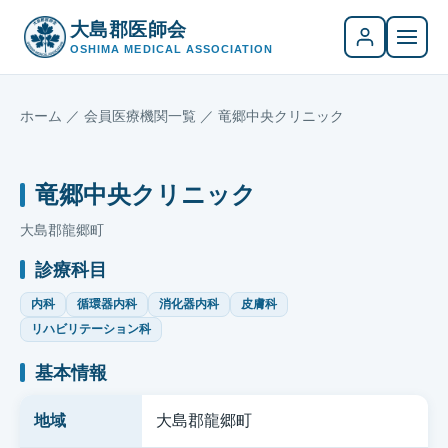
大島郡医師会
OSHIMA MEDICAL ASSOCIATION
ホーム
／
会員医療機関一覧
／ 竜郷中央クリニック
竜郷中央クリニック
大島郡龍郷町
診療科目
内科
循環器内科
消化器内科
皮膚科
リハビリテーション科
基本情報
地域
大島郡龍郷町