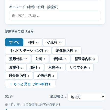
キーワード（名称・住所・診療科）
診療科目で絞り込み
すべて
内科
小児科
31
17
リハビリテーション科
消化器内科
11
11
整形外科
外科
精神科
循環器内科
10
9
9
8
皮膚科
眼科
麻酔科
リウマチ科
6
5
5
4
呼吸器内科
心療内科
4
4
＋ もっと見る（全37科目）
52 件
並び替え：
※「近い順」は位置情報の許可が必要です