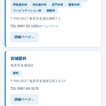
呼吸器外科
消化器外科
肛門外科
整形外科
リハビリテーション科
麻酔科
〒894-0017 奄美市名瀬石橋町7-1
TEL 0997-55-1555
ホームページ
詳細ページ
→
岩城眼科
奄美市名瀬地区
眼科
〒894-0027 奄美市名瀬末広町1-6-2Ｆ
TEL 0997-69-3170
詳細ページ
→