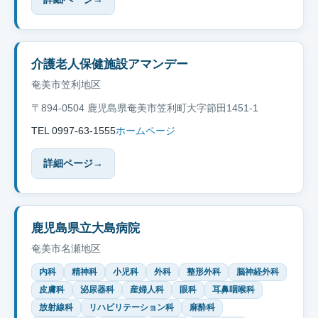
介護老人保健施設アマンデー
奄美市笠利地区
〒894-0504 鹿児島県奄美市笠利町大字節田1451-1
TEL 0997-63-1555
ホームページ
詳細ページ
→
鹿児島県立大島病院
奄美市名瀬地区
内科
精神科
小児科
外科
整形外科
脳神経外科
皮膚科
泌尿器科
産婦人科
眼科
耳鼻咽喉科
放射線科
リハビリテーション科
麻酔科