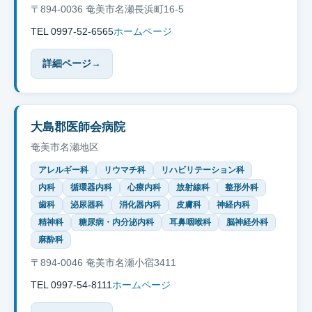
〒894-0036 奄美市名瀬長浜町16-5
TEL 0997-52-6565
ホームページ
詳細ページ
→
大島郡医師会病院
奄美市名瀬地区
アレルギー科
リウマチ科
リハビリテーション科
内科
循環器内科
心療内科
放射線科
整形外科
歯科
泌尿器科
消化器内科
皮膚科
神経内科
精神科
糖尿病・内分泌内科
耳鼻咽喉科
脳神経外科
麻酔科
〒894-0046 奄美市名瀬小宿3411
TEL 0997-54-8111
ホームページ