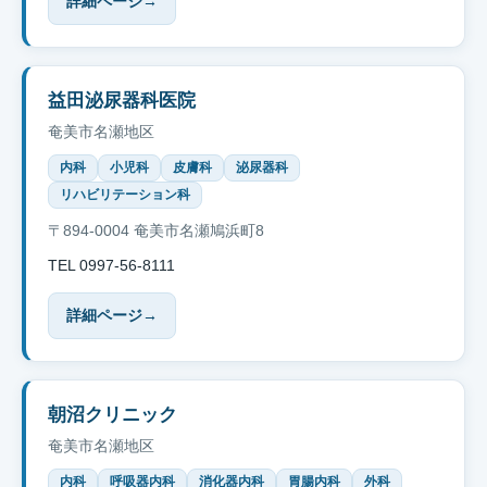
詳細ページ
→
益田泌尿器科医院
奄美市名瀬地区
内科
小児科
皮膚科
泌尿器科
リハビリテーション科
〒894-0004 奄美市名瀬鳩浜町8
TEL 0997-56-8111
詳細ページ
→
朝沼クリニック
奄美市名瀬地区
内科
呼吸器内科
消化器内科
胃腸内科
外科