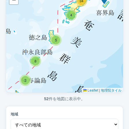
34
4
5
6
2
Leaflet
|
地理院タイル
52
件を地図に表示中。
地域