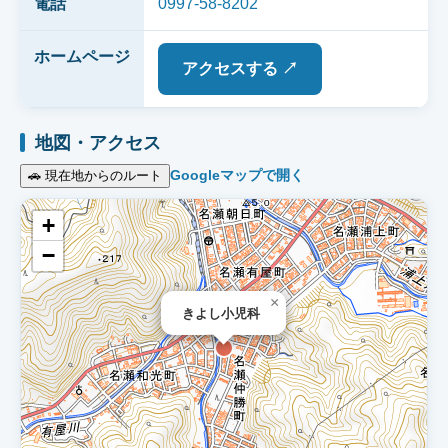
電話
0997-58-8202
ホームページ
アクセスする ↗
地図・アクセス
Googleマップで開く
🚗 現在地からのルート
+
−
×
きよし小児科