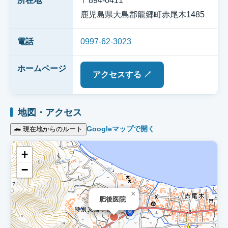
所在地
〒894-0411
鹿児島県大島郡龍郷町赤尾木1485
電話
0997-62-3023
ホームページ
アクセスする ↗
地図・アクセス
Googleマップで開く
🚗 現在地からのルート
+
−
×
肥後医院