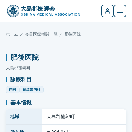
大島郡医師会
OSHIMA MEDICAL ASSOCIATION
ホーム
／
会員医療機関一覧
／ 肥後医院
肥後医院
大島郡龍郷町
診療科目
内科
循環器内科
基本情報
地域
大島郡龍郷町