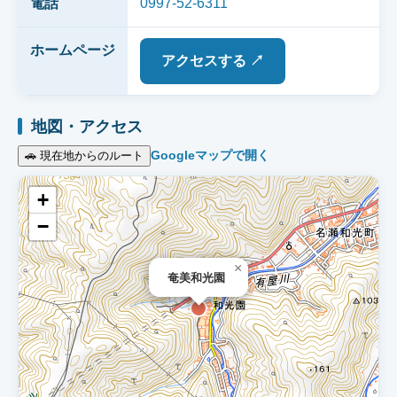
電話
0997-52-6311
ホームページ
アクセスする ↗
地図・アクセス
Googleマップで開く
🚗 現在地からのルート
+
−
×
奄美和光園