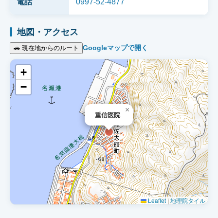
電話
0997-52-4877
地図・アクセス
Googleマップで開く
🚗 現在地からのルート
+
−
×
重信医院
Leaflet
|
地理院タイル