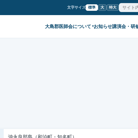
文字サイズ
標準
大
特大
大島郡医師会について
お知らせ
講演会・研
▾
沖永良部島（和泊町・知名町）