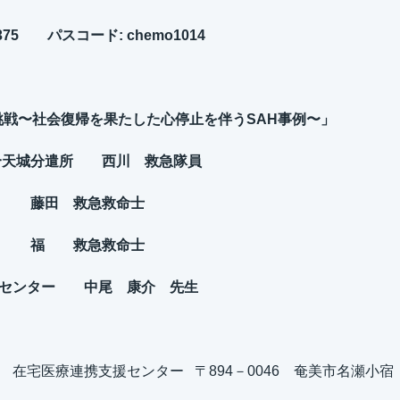
375
パスコード:
chemo1014
挑戦〜社会復帰を果たした心停止を伴うSAH事例〜」
城分遣所
西川 救急隊員
救命士
救命士
ー 中尾 康介 先生
在宅医療連携支援センター 〒894－0046 奄美市名瀬小宿